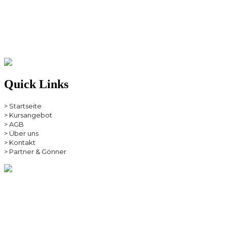
Quick Links
> Startseite
> Kursangebot
> AGB
> Über uns
> Kontakt
> Partner & Gönner
Newsletter
Hier könnnen Sie sich für unseren Newsletter anmelden