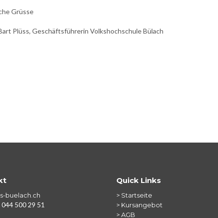
iche Grüsse
art Plüss, Geschäftsführerin Volkshochschule Bülach
kt
Quick Links
s-buelach.ch
> Startseite
 044 500 29 51
> Kursangebot
> AGB