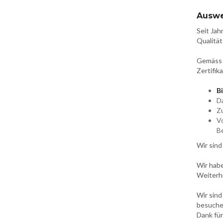
Auswei
Seit Jah
Qualität
Gemäss d
Zertifik
B
Da
Zu
Vo
B
Wir sind
Wir hab
Weiterhi
Wir sind
besuchen
Dank für