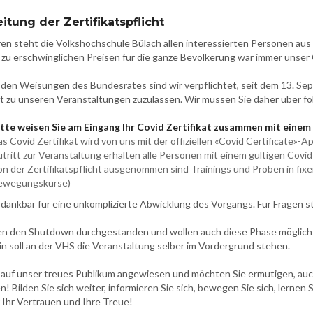
tung der Zertifikatspflicht
ren steht die Volkshochschule Bülach allen interessierten Personen a
 zu erschwinglichen Preisen für die ganze Bevölkerung war immer unser
en Weisungen des Bundesrates sind wir verpflichtet, seit dem 13. Se
at zu unseren Veranstaltungen zuzulassen. Wir müssen Sie daher über f
itte weisen Sie am Eingang Ihr Covid Zertifikat zusammen mit einem
s Covid Zertifikat wird von uns mit der offiziellen «Covid Certificate»-
tritt zur Veranstaltung erhalten alle Personen mit einem gültigen Covid 
n der Zertifikatspflicht ausgenommen sind Trainings und Proben in fix
ewegungskurse)
 dankbar für eine unkomplizierte Abwicklung des Vorgangs. Für Fragen 
en den Shutdown durchgestanden und wollen auch diese Phase möglichs
n soll an der VHS die Veranstaltung selber im Vordergrund stehen.
 auf unser treues Publikum angewiesen und möchten Sie ermutigen, auc
! Bilden Sie sich weiter, informieren Sie sich, bewegen Sie sich, lernen 
 Ihr Vertrauen und Ihre Treue!