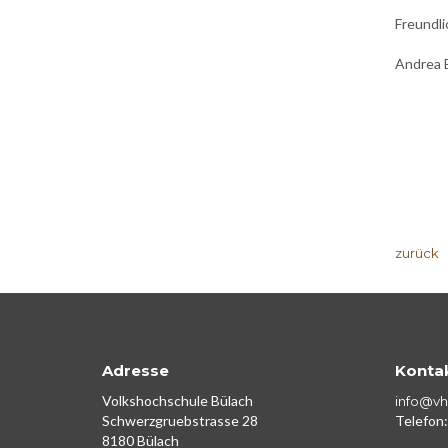
Freundl
Andrea B
zurück
Adresse
Konta
Volkshochschule Bülach
info@vh
Schwerzgruebstrasse 28
Telefon:
8180 Bülach